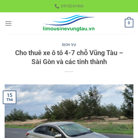
Skip
0915241456
to
content
0
DỊCH VỤ
Cho thuê xe ô tô 4-7 chỗ Vũng Tàu –
Sài Gòn và các tỉnh thành
15
Th6