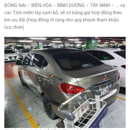
ĐỒNG NAI – BIÊN HÒA – BÌNH DƯƠNG – TÂY NINH – … và
các Tỉnh miền tây nam bộ, sẽ có bảng giá hợp đồng theo
km ưu đãi (Hợp đồng rõ ràng cho quý khách tham khảo
lựa chọn)