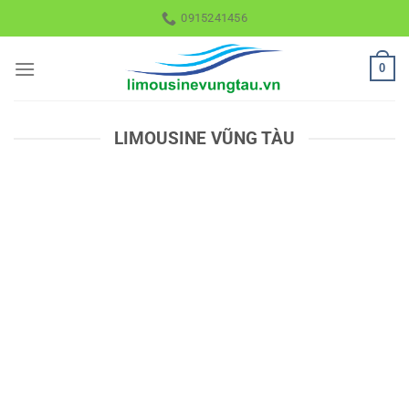
Skip
0915241456
to
content
0
LIMOUSINE VŨNG TÀU