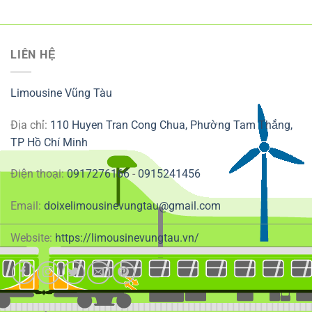
LIÊN HỆ
Limousine Vũng Tàu
Địa chỉ:
110 Huyen Tran Cong Chua, Phường Tam Thắng,
TP Hồ Chí Minh
Điện thoại:
0917276166
-
0915241456
Email:
doixelimousinevungtau@gmail.com
Website:
https://limousinevungtau.vn/