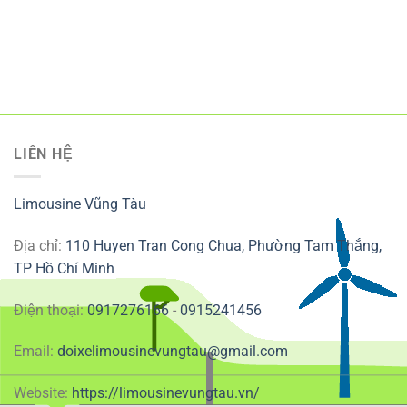
LIÊN HỆ
Limousine Vũng Tàu
Địa chỉ:
110 Huyen Tran Cong Chua, Phường Tam Thắng,
TP Hồ Chí Minh
Điện thoại:
0917276166
-
0915241456
Email:
doixelimousinevungtau@gmail.com
Website:
https://limousinevungtau.vn/