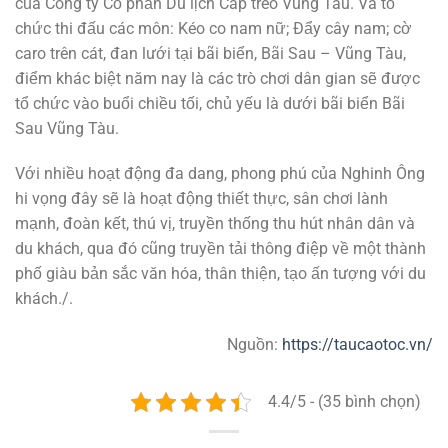
của Công ty Cổ phần Du lịch Cáp treo Vũng Tàu. Và tổ
chức thi đấu các môn: Kéo co nam nữ; Đẩy cây nam; cờ
caro trên cát, đan lưới tại bãi biển, Bãi Sau – Vũng Tàu,
điểm khác biệt năm nay là các trò chơi dân gian sẽ được
tổ chức vào buổi chiều tối, chủ yếu là dưới bãi biển Bãi
Sau Vũng Tàu.
Với nhiều hoạt động đa dang, phong phú của Nghinh Ông
hi vọng đây sẽ là hoạt động thiết thực, sân chơi lành
mạnh, đoàn kết, thú vị, truyền thống thu hút nhân dân và
du khách, qua đó cũng truyền tải thông điệp về một thành
phố giàu bản sắc văn hóa, thân thiện, tạo ấn tượng với du
khách./.
Nguồn:
https://taucaotoc.vn/
4.4/5 - (35 bình chọn)