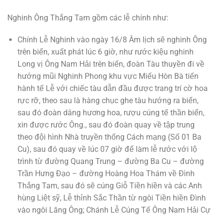
Nghinh Ông Thắng Tam gồm các lễ chính như:
Chính Lễ Nghinh vào ngày 16/8 Âm lịch sẽ nghinh Ông
trên biển, xuất phát lúc 6 giờ, như rước kiệu nghinh
Long vị Ông Nam Hải trên biển, đoàn Tàu thuyền đi về
hướng mũi Nghinh Phong khu vực Miếu Hòn Bà tiến
hành tế Lễ với chiếc tàu dẫn đầu được trang trí cờ hoa
rực rỡ, theo sau là hàng chục ghe tàu hướng ra biển,
sau đó đoàn dâng hương hoa, rượu cúng tế thần biển,
xin được rước Ông., sau đó đoàn quay về tập trung
theo đội hình Nhà truyền thống Cách mạng (Số 01 Ba
Cu), sau đó quay về lúc 07 giờ để làm lễ rước với lộ
trình từ đường Quang Trung – đường Ba Cu – đường
Trần Hưng Đạo – đường Hoàng Hoa Thám về Đình
Thắng Tam, sau đó sẽ cúng Giỗ Tiền hiền và các Anh
hùng Liệt sỹ, Lễ thỉnh Sắc Thần từ ngôi Tiền hiền Đình
vào ngôi Lăng Ông; Chánh Lễ Cúng Tế Ông Nam Hải Cự