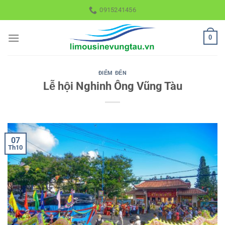
Skip
0915241456
to
content
0
ĐIỂM ĐẾN
Lễ hội Nghinh Ông Vũng Tàu
07
Th10