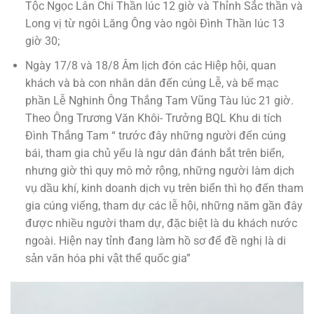
Tộc Ngọc Lân Chi Thần lúc 12 giờ và Thỉnh Sắc thần và
Long vị từ ngôi Lăng Ông vào ngôi Đình Thần lúc 13
giờ 30;
Ngày 17/8 và 18/8 Âm lịch đón các Hiệp hội, quan
khách và bà con nhân dân đến cúng Lễ, và bế mạc
phần Lễ Nghinh Ông Thắng Tam Vũng Tàu lúc 21 giờ.
Theo Ông Trương Văn Khôi- Trưởng BQL Khu di tích
Đình Thắng Tam “ trước đây những người đến cúng
bái, tham gia chủ yếu là ngư dân đánh bắt trên biển,
nhưng giờ thì quy mô mở rộng, những người làm dịch
vụ dầu khí, kinh doanh dịch vụ trên biển thì họ đến tham
gia cúng viếng, tham dự các lễ hội, những năm gần đây
được nhiều người tham dự, đặc biệt là du khách nước
ngoài. Hiện nay tỉnh đang làm hồ sơ để đề nghị là di
sản văn hóa phi vật thể quốc gia”