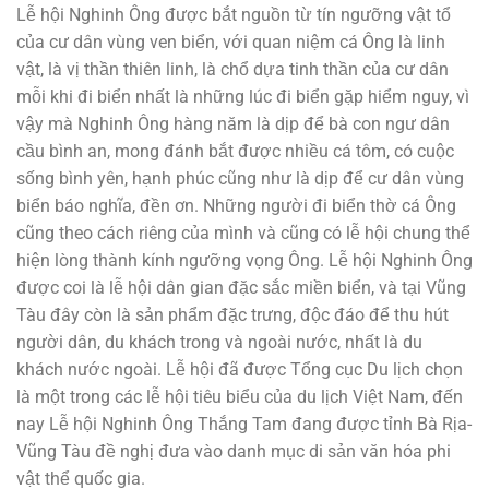
Lễ hội Nghinh Ông được bắt nguồn từ tín ngưỡng vật tổ
của cư dân vùng ven biển, với quan niệm cá Ông là linh
vật, là vị thần thiên linh, là chổ dựa tinh thần của cư dân
mỗi khi đi biển nhất là những lúc đi biển gặp hiểm nguy, vì
vậy mà Nghinh Ông hàng năm là dịp để bà con ngư dân
cầu bình an, mong đánh bắt được nhiều cá tôm, có cuộc
sống bình yên, hạnh phúc cũng như là dịp để cư dân vùng
biển báo nghĩa, đền ơn. Những người đi biển thờ cá Ông
cũng theo cách riêng của mình và cũng có lễ hội chung thể
hiện lòng thành kính ngưỡng vọng Ông. Lễ hội Nghinh Ông
được coi là lễ hội dân gian đặc sắc miền biển, và tại Vũng
Tàu đây còn là sản phẩm đặc trưng, độc đáo để thu hút
người dân, du khách trong và ngoài nước, nhất là du
khách nước ngoài. Lễ hội đã được Tổng cục Du lịch chọn
là một trong các lễ hội tiêu biểu của du lịch Việt Nam, đến
nay Lễ hội Nghinh Ông Thắng Tam đang được tỉnh Bà Rịa-
Vũng Tàu đề nghị đưa vào danh mục di sản văn hóa phi
vật thể quốc gia.