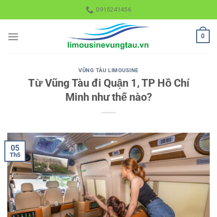
Skip
0915241456
to
content
0
VŨNG TÀU LIMOUSINE
Từ Vũng Tàu đi Quận 1, TP Hồ Chí
Minh như thế nào?
05
Th5