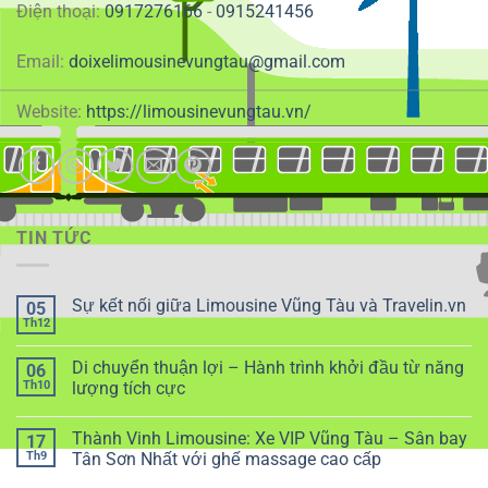
Điện thoại:
0917276166
-
0915241456
Email:
doixelimousinevungtau@gmail.com
Website:
https://limousinevungtau.vn/
TIN TỨC
Sự kết nối giữa Limousine Vũng Tàu và Travelin.vn
05
Th12
Di chuyển thuận lợi – Hành trình khởi đầu từ năng
06
Th10
lượng tích cực
Thành Vinh Limousine: Xe VIP Vũng Tàu – Sân bay
17
Th9
Tân Sơn Nhất với ghế massage cao cấp