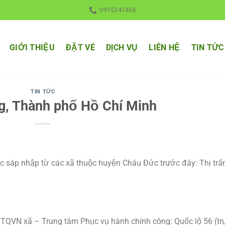
0915241456
GIỚI THIỆU
ĐẶT VÉ
DỊCH VỤ
LIÊN HỆ
TIN TỨC
TIN TỨC
g, Thành phố Hồ Chí Minh
 sáp nhập từ các xã thuộc huyện Châu Đức trước đây: Thị trấ
VN xã – Trung tâm Phục vụ hành chính công: Quốc lộ 56 (tr