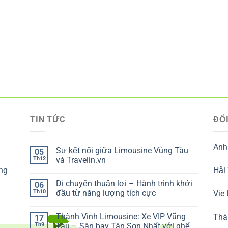
TIN TỨC
ĐỐI
Anh
Sự kết nối giữa Limousine Vũng Tàu
05
Th12
và Travelin.vn
ng
Hải
Di chuyển thuận lợi – Hành trình khởi
06
Th10
đầu từ năng lượng tích cực
Vie
Thành Vinh Limousine: Xe VIP Vũng
Thà
17
Th9
Tàu – Sân bay Tân Sơn Nhất với ghế