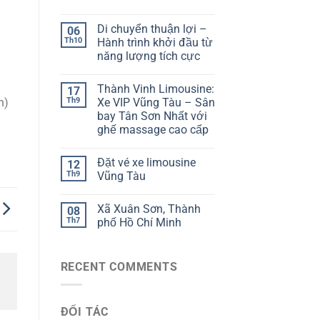
Di chuyển thuận lợi –
06
Th10
Hành trình khởi đầu từ
năng lượng tích cực
Thành Vinh Limousine:
17
Th9
Xe VIP Vũng Tàu – Sân
n)
bay Tân Sơn Nhất với
ghế massage cao cấp
Đặt vé xe limousine
12
Th9
Vũng Tàu
Xã Xuân Sơn, Thành
08
Th7
phố Hồ Chí Minh
RECENT COMMENTS
ĐỐI TÁC