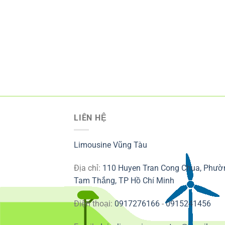
LIÊN HỆ
Limousine Vũng Tàu
Địa chỉ:
110 Huyen Tran Cong Chua, Phườ
Tam Thắng, TP Hồ Chí Minh
Điện thoại:
0917276166
-
0915241456